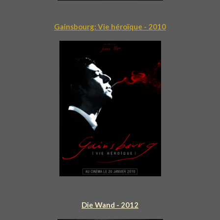
Gainsbourg: Vie
héroï
que
- 2010
Die Wand - 2012