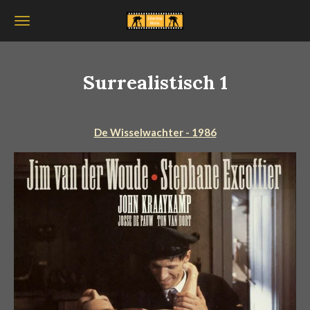
Ga
direct
naar
de
Surrealistisch 1
hoofdinhoud
De Wisselwachter - 1986