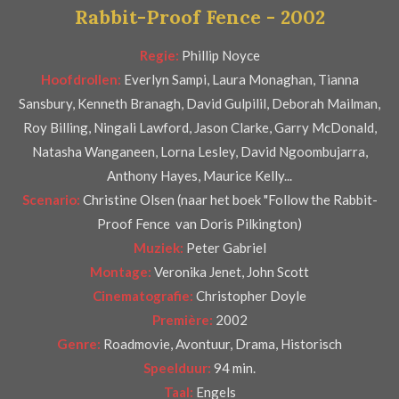
Rabbit-Proof Fence - 2002
r
e
Regie:
Phillip Noyce
n
Hoofdrollen:
Everlyn Sampi, Laura Monaghan, Tianna
Sansbury, Kenneth Branagh, David Gulpilil, Deborah Mailman,
Roy Billing, Ningali Lawford, Jason Clarke, Garry McDonald,
Natasha Wanganeen, Lorna Lesley, David Ngoombujarra,
Anthony Hayes, Maurice Kelly...
Scenario:
Christine Olsen (naar het boek "Follow the Rabbit-
Proof Fence van Doris Pilkington)
Muziek:
Peter Gabriel
Montage:
Veronika Jenet, John Scott
Cinematografie:
Christopher Doyle
Première:
2002
Genre:
Roadmovie, Avontuur, Drama, Historisch
Speelduur:
94 min.
Taal:
Engels