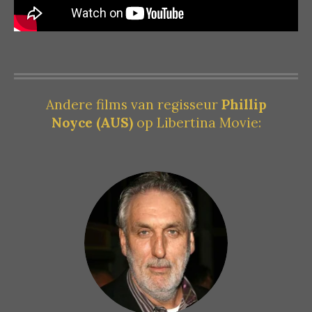
Andere films van regisseur
Phillip
Noyce
(AUS)
op Libertina Movie: