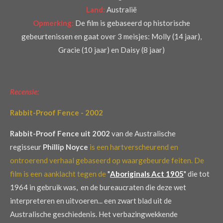
Land:
Australië
Opmerking:
De film is gebaseerd op historische
gebeurtenissen en gaat over 3 meisjes: Molly (14 jaar),
Gracie (10 jaar) en Daisy (8 jaar)
Recensie:
Rabbit-Proof Fence - 2002
Rabbit-Proof Fence uit 2002
van de Australische
regisseur
Phillip Noyce
is een hartverscheurend en
ontroerend verhaal gebaseerd op waargebeurde feiten. De
film is een aanklacht tegen de
"
Aboriginals Act 190
5
"
die tot
1964 in gebruik was, en de bureaucraten die deze wet
interpreteren en uitvoeren... een zwart blad uit de
Australische geschiedenis. Het verbazingwekkende