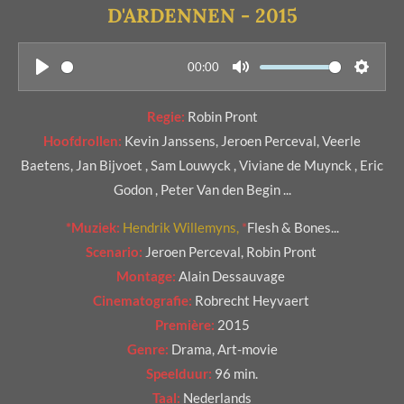
D'ARDENNEN - 2015
6
6
6
00:00
P
M
S
6
l
u
e
6
Regie:
Robin Pront
a
t
t
6
Hoofdrollen:
Kevin Janssens, Jeroen Perceval, Veerle
y
e
t
6
Baetens, Jan Bijvoet , Sam Louwyck , Viviane de Muynck , Eric
i
6
Godon , Peter Van den Begin ...
n
6
g
*Muziek:
Hendrik Willemyns,
*
Flesh & Bones...
7
s
Scenario:
Jeroen Perceval, Robin Pront
s
Montage:
Alain Dessauvage
t
Cinematografie:
Robrecht Heyvaert
e
Première:
2015
r
Genre:
Drama, Art-movie
r
Speelduur:
96 min.
e
Taal:
Nederlands
n