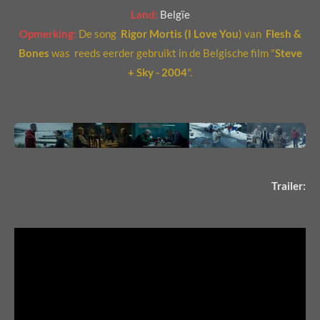
Land:
Belgïe
Opmerking:
De song
Rigor Mortis
(I Love You
) van
Flesh &
Bones
was reeds eerder gebruikt in de Belgische film "
Steve
+ Sky - 2004
".
Trailer: