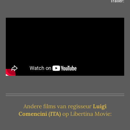
Trailer:
Andere films van regisseur
Luigi
Comencini
(ITA)
op Libertina Movie: