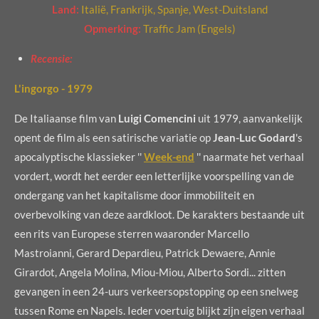
Land:
Italië, Frankrijk, Spanje, West-Duitsland
Opmerking:
Traffic Jam (Engels)
Recensie:
L'ingorgo - 1979
De Italiaanse film van
Luigi Comencini
uit 1979, aanvankelijk
opent de film als een satirische variatie op
Jean-Luc Godard
's
apocalyptische klassieker ''
Week-end
'' naarmate het verhaal
vordert, wordt het eerder een letterlijke voorspelling van de
ondergang van het kapitalisme door immobiliteit en
overbevolking van deze aardkloot. De karakters bestaande uit
een rits van Europese sterren waaronder Marcello
Mastroianni, Gerard Depardieu, Patrick Dewaere, Annie
Girardot, Angela Molina, Miou-Miou, Alberto Sordi... zitten
gevangen in een 24-uurs verkeersopstopping op een snelweg
tussen Rome en Napels. Ieder voertuig blijkt zijn eigen verhaal