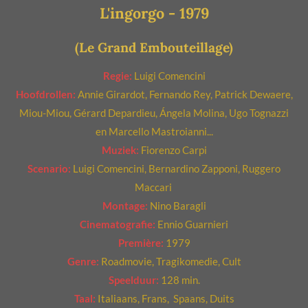
L'ingorgo - 1979
e
r
(Le Grand Embouteillage)
r
e
Regie:
Luigi Comencini
n
Hoofdrollen:
Annie Girardot, Fernando Rey, Patrick Dewaere,
Miou-Miou, Gérard Depardieu, Ángela Molina, Ugo Tognazzi
en Marcello Mastroianni...
Muziek:
Fiorenzo Carpi
Scenario:
Luigi Comencini, Bernardino Zapponi, Ruggero
Maccari
Montage:
Nino Baragli
Cinematografie:
Ennio Guarnieri
Première:
1979
Genre:
Roadmovie,
Tragikomedie, Cult
Speelduur:
128 min.
Taal:
Italiaans, Frans, Spaans, Duits