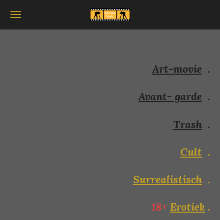
Ga
direct
naar
de
hoofdinhoud
Art-movie
.
Avant- garde
.
Trash
.
Cult
.
Surrealistisch
.
18+
Erotiek
.