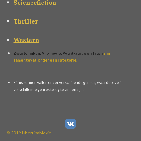
Sciencefiction
Thriller
Western
Zwarte linken: Art-movie, Avant-garde en Trash
zijn
samengevat
onder één categorie.
Films kunnen vallen onder verschillende genres, waardoor ze in
verschillende genres terug te vinden zijn.
© 2019 LibertinaMovie