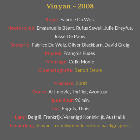
Vinyan - 2008
r
e
Regie:
Fabrice Du Welz
n
Hoofdrollen:
Emmanuelle Béart, Rufus Sewell, Julie Dreyfus,
Josse De Pauw
Scenario:
Fabrice Du Welz, Oliver Blackburn, David Greig
Muziek:
François Eudes
Montage:
Colin Monie
Cinematografie:
Benoît Debie
Première:
2008
Genre:
Art-movie, Thriller, Avontuur
Speelduur:
96 min.
Taal:
Engels, Thais
Land:
België, Frankrijk, Verenigd Koninkrijk, Australië
Opmerking:
Vinyan = ronddwalende en boosaardige geest