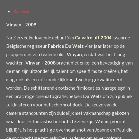
Recensie:
Vinyan - 2008
Na zijn veelbelovende debuutfilm
Calvaire uit 2004
kwam de
Belgische regisseur
Fabrice Du Welz
vier jaar later op de
proppen met zijn tweede film:
Vinyan
, en dat was best lang
wachten.
Vinyan - 2008
bracht niet enkel een bevestiging van
de man zijn uitzonderlijk talent om speelfilms te creëren, het
mag ook als een uitzonderlijk kunstwerkje gekwalificeerd
worden. De schitterend exotische filmlocaties, vastgelegd in
een prachtige cinematografie, helpen
Du Welz
om zijn publiek
te kluisteren voor het scherm of doek. De keuze van de
camera standpunten zijn duidelijk met vakmanschap gekozen
waardoor er fantastische shots te zien zijn. Wat mij vooral
bijblijft, is het prachtige overhead shot van Jeanne en Paul die
de spookachtige tempelruïnes naderen om er vervolgens