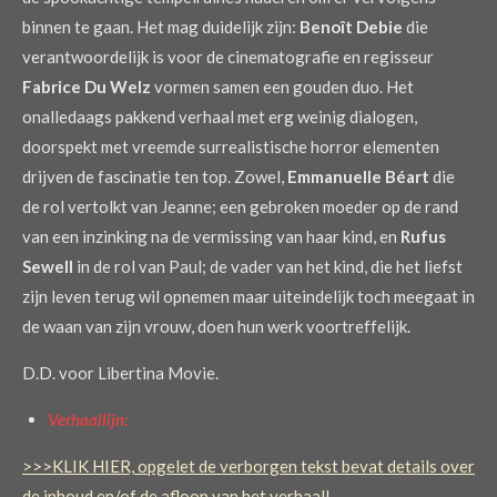
binnen te gaan. Het mag duidelijk zijn:
Benoît Debie
die
verantwoordelijk is voor de cinematografie en regisseur
Fabrice Du Welz
vormen samen een gouden duo. Het
onalledaags pakkend verhaal met erg weinig dialogen,
doorspekt met vreemde surrealistische horror elementen
drijven de fascinatie ten top. Zowel,
Emmanuelle Béart
die
de rol vertolkt van Jeanne; een gebroken moeder op de rand
van een inzinking na de vermissing van haar kind, en
Rufus
Sewell
in de rol van Paul; de vader van het kind, die het liefst
zijn leven terug wil opnemen maar uiteindelijk toch meegaat in
de waan van zijn vrouw, doen hun werk voortreffelijk.
D.D. voor Libertina Movie.
Verhaallijn:
>>>KLIK HIER, opgelet de verborgen tekst bevat details over
de inhoud en/of de afloop van het verhaal!