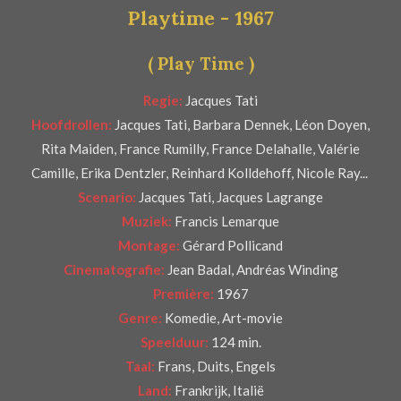
Playtime - 1967
r
e
( Play Time )
n
Regie:
Jacques Tati
Hoofdrollen:
Jacques Tati, Barbara Dennek, Léon Doyen,
Rita Maiden, France Rumilly, France Delahalle, Valérie
Camille, Erika Dentzler, Reinhard Kolldehoff, Nicole Ray...
Scenario:
Jacques Tati, Jacques Lagrange
Muziek:
Francis Lemarque
Montage:
Gérard Pollicand
Cinematografie:
Jean Badal, Andréas Winding
Première:
1967
Genre:
Komedie, Art-movie
Speelduur:
124 min.
Taal:
Frans, Duits, Engels
Land:
Frankrijk, Italië