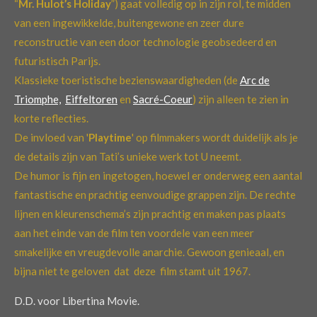
“
Mr. Hulot’s Holiday
”) gaat volledig op in zijn rol, te midden
van een ingewikkelde, buitengewone en zeer dure
reconstructie van een door technologie geobsedeerd en
futuristisch Parijs.
Klassieke toeristische bezienswaardigheden (de
Arc de
Triomphe,
Eiffeltoren
en
Sacré-Coeur
) zijn alleen te zien in
korte reflecties.
De invloed van '
Playtime
' op filmmakers wordt duidelijk als je
de details zijn van Tati’s unieke werk tot U neemt.
De humor is fijn en ingetogen, hoewel er onderweg een aantal
fantastische en prachtig eenvoudige grappen zijn. De rechte
lijnen en kleurenschema’s zijn prachtig en maken pas plaats
aan het einde van de film ten voordele van een meer
smakelijke en vreugdevolle anarchie. Gewoon genieaal, en
bijna niet te geloven dat deze film stamt uit 1967.
D.D. voor Libertina Movie.