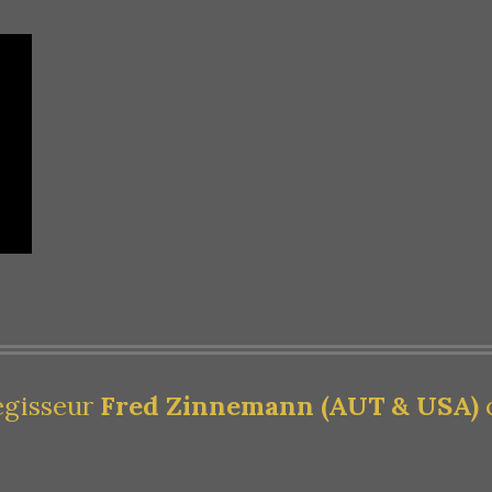
egisseur
Fred Zinnemann (AUT & USA)
o