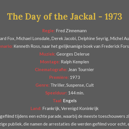
The Day of the Jackal - 1973
Regie:
Fred Zinnemann
rd Fox, Michael Lonsdale, Derek Jacobi, Delphine Seyrig, Michel Aucl
enario:
Kenneth Ross, naar het gelijknamige boek van Frederick For
Muziek:
Georges Delerue
Montage:
Ralph Kemplen
Cinematografie:
Jean Tournier
Première:
1973
Genre:
Thriller, Suspense, Cult
Speelduur:
144 min.
Taal:
Engels
Land:
Frankrijk, Verenigd Koninkrijk
efilmd tijdens een echte parade, waarbij de meeste toeschouwers z
ge publiek, die namen de arrestaties die werden gefilmd voor echt, e