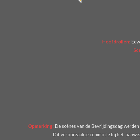
5
5
5
5
5
Hoofdrollen:
Edwa
5
Sc
5
5
5
5
6
s
t
e
r
Opmerking:
De scènes van de Bevrijdingsdag werden g
r
Dit veroorzaakte commotie bij het aanwezi