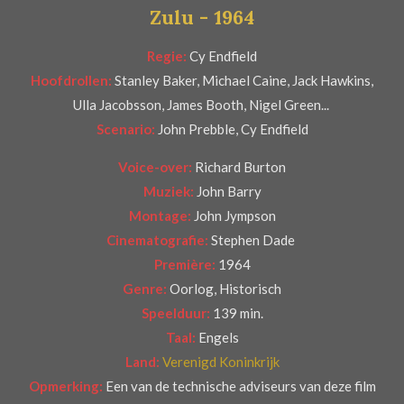
Zulu - 1964
r
e
Regie:
Cy Endfield
n
Hoofdrollen:
Stanley Baker, Michael Caine, Jack Hawkins,
Ulla Jacobsson, James Booth, Nigel Green...
Scenario:
John Prebble, Cy Endfield
Voice-over:
Richard Burton
Muziek:
John Barry
Montage:
John Jympson
Cinematografie:
Stephen Dade
Première:
1964
Genre:
Oorlog, Historisch
Speelduur:
139 min.
Taal:
Engels
Land:
Verenigd Koninkrijk
Opmerking:
Een van de technische adviseurs van deze film