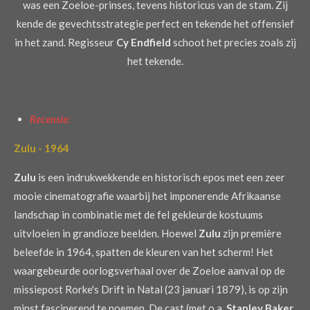
was een Zoeloe-prinses, tevens historicus van de stam. Zij
kende de gevechtsstrategie perfect en tekende het offensief
in het zand. Regisseur
Cy Endfield
schoot het precies zoals zij
het tekende.
Recensie:
Zulu - 1964
Zulu
is een indrukwekkende en historisch epos met een zeer
mooie cinematografie waarbij het imponerende Afrikaanse
landschap in combinatie met de fel gekleurde kostuums
uitvloeien in grandioze beelden. Hoewel
Zulu
zijn première
beleefde in 1964, spatten de kleuren van het scherm! Het
waargebeurde oorlogsverhaal over de Zoeloe aanval op de
missiepost Rorke's Drift in Natal (23 januari 1879), is op zijn
minst fascinerend te noemen. De cast (met o.a.
Stanley Baker,