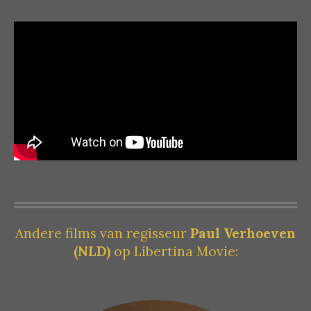
Andere films van regisseur
Paul Verhoeven
(NLD)
op Libertina Movie: