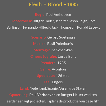
Flesh + Blood - 1985
r
e
Regie:
Paul Verhoeven
n
Hoofdrollen:
Rutger Hauer, Jennifer Jason Leigh, Tom
Burlinson, Fernando Hilbeck, Jack Thompson, Ronald Lacey...
Scenario:
Gerard Soeteman
Muziek:
Basil Poledouris
Montage:
Ine Schenkkan
Cinematografie:
Jan de Bont
Première:
1985
Genre:
Avontuur
Speelduur:
126 min.
Taal:
Engels
Land:
Nederland, Spanje, Verenigde Staten
Opmerking:
Paul Verhoeven
en
Rutger Hauer
werkten
eerder aan vijf projecten. Tijdens de productie van deze film