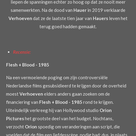
liepen de spanningen echter zo hoog op dat ze nooit meer
samenwerkten. Na de dood van
Hauer
in 2019 verklaarde
Verhoeven
dat ze de laatste tien jaar van
Hauers
leven het
terug goed hadden gemaakt.
Recensie:
Flesh + Blood - 1985
Na een vermoeiende poging om zijn controversiële
Nederlandse films gesubsidieerd te krijgen door de overheid
moest
Verhoeven
elders anders gaan zoeken om de
financiering van
Flesh + Blood - 1985
rond te krijgen.
Uiteindelijk verkreeg hij van Hollywood studio
Orion
Pictures
het grootste deel van het budget. Nochtans,
verzocht
Orion
spoedig om veranderingen aan script, die
voelden dat de film een liefdesscène nodig had; dus, in plaats