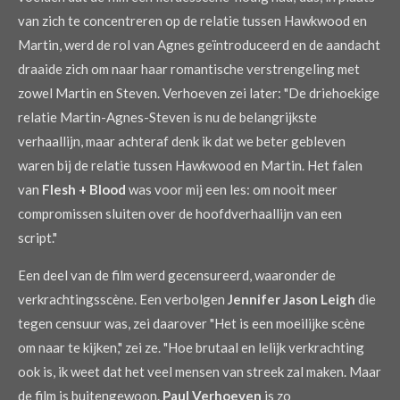
van zich te concentreren op de relatie tussen Hawkwood en
Martin, werd de rol van Agnes geïntroduceerd en de aandacht
draaide zich om naar haar romantische verstrengeling met
zowel Martin en Steven. Verhoeven zei later: "De driehoekige
relatie Martin-Agnes-Steven is nu de belangrijkste
verhaallijn, maar achteraf denk ik dat we beter gebleven
waren bij de relatie tussen Hawkwood en Martin. Het falen
van
Flesh + Blood
was voor mij een les: om nooit meer
compromissen sluiten over de hoofdverhaallijn van een
script."
Een deel van de film werd gecensureerd, waaronder de
verkrachtingsscène. Een verbolgen
Jennifer Jason Leigh
die
tegen censuur was, zei daarover "Het is een moeilijke scène
om naar te kijken," zei ze. "Hoe brutaal en lelijk verkrachting
ook is, ik weet dat het veel mensen van streek zal maken. Maar
de film is buitengewoon.
Paul Verhoeven
is zo