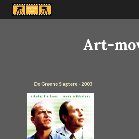
Ga
direct
naar
de
Art-mov
hoofdinhoud
De Grønne Slagtere - 2003