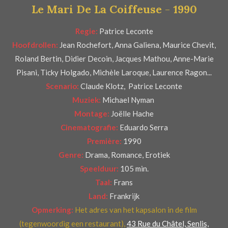
Le Mari De La Coiffeuse
-
1990
e
r
Regie:
Patrice Leconte
r
Hoofdrollen:
Jean Rochefort, Anna Galiena, Maurice Chevit,
e
Roland Bertin, Didier Decoin, Jacques Mathou, Anne-Marie
n
Pisani, Ticky Holgado, Michèle Laroque, Laurence Ragon...
Scenario:
Claude Klotz, Patrice Leconte
Muziek:
Michael Nyman
Montage:
Joëlle Hache
Cinematografie:
Eduardo Serra
Première:
1990
Genre:
Drama, Romance, Erotiek
Speelduur:
105 min.
Taal:
Frans
Land:
Frankrijk
Opmerking:
Het adres van het kapsalon in de film
(tegenwoordig een restaurant),
43 Rue du Châtel, Senlis,