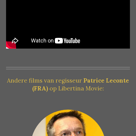
Andere films van regisseur
Patrice Leconte
(FRA)
op Libertina Movie: