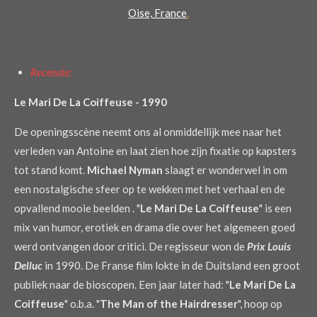
Oise, France
.
Recensie:
Le Mari De La Coiffeuse -
1990
De openingsscène neemt ons al onmiddellijk mee naar het
verleden van Antoine en laat zien hoe zijn fixatie op kapsters
tot stand komt.
Michael Nyman
slaagt er wonderwel in om
een nostalgische sfeer op te wekken met het verhaal en de
opvallend mooie beelden . "
Le Mari De La Coiffeuse
" is een
mix van humor, erotiek en drama die over het algemeen goed
werd ontvangen door critici. De regisseur won de
Prix Louis
Delluc
in 1990. De Franse film lokte in de Duitsland een groot
publiek naar de bioscopen. Een jaar later had: "
Le Mari De La
Coiffeuse
" o.b.a. "
The Man of the Hairdresser
", hoop op