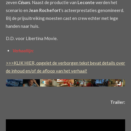
zeven
Césars
.
Naast de productie van
Leconte
werden het
scenario en
Jean Rochefort
's acteerprestaties genomineerd.
Bij de prijsuitreiking moesten cast en crew echter met lege
handen naar huis.
D.D. voor Libertina Movie.
Verhaallijn:
>>>KLIK HIER, opgelet de verborgen tekst bevat details over
de inhoud en/of de afloop van het verhaal!
Trailer: