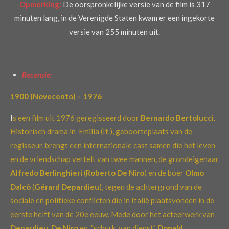
Opmerking:
De oorspronkelijke versie van de film is 317
minuten lang, in de Verenigde Staten kwam er een ingekorte
versie van 255 minuten uit.
Recensie:
1900 (Novecento) -
1976
I
s een film uit 1976 geregisseerd door
Bernardo Bertolucci
.
Historisch drama in Emilia (It.), geboorteplaats van de
regisseur, brengt een internationale cast samen die het leven
en de vriendschap vertelt van twee mannen, de grondeigenaar
Alfredo Berlinghieri
(
Roberto De Niro
) en de boer
Olmo
Dalcò
(
Gérard Depardieu
), tegen de achtergrond van de
sociale en politieke conflicten die in Italië plaatsvonden in de
eerste helft van de 20e eeuw. Mede door het acteerwerk van
Depardieu
,
De Niro
en "schurk van dienst"
Donald