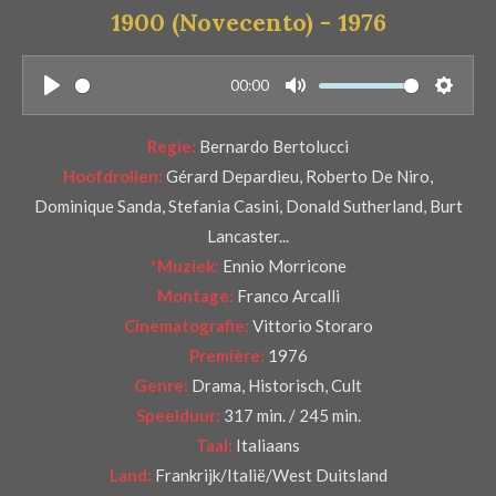
1900 (Novecento)
- 1976
r
e
n
00:00
P
M
S
l
u
e
Regie:
Bernardo Bertolucci
a
t
t
Hoofdrollen:
Gérard Depardieu, Roberto De Niro,
y
e
t
Dominique Sanda, Stefania Casini, Donald Sutherland, Burt
i
Lancaster...
n
*Muziek:
Ennio Morricone
g
Montage:
Franco Arcalli
s
Cinematografie:
Vittorio Storaro
Première:
1976
Genre:
Drama, Historisch, Cult
Speelduur:
317 min. / 245 min.
Taal:
Italiaans
Land:
Frankrijk/Italië/West Duitsland