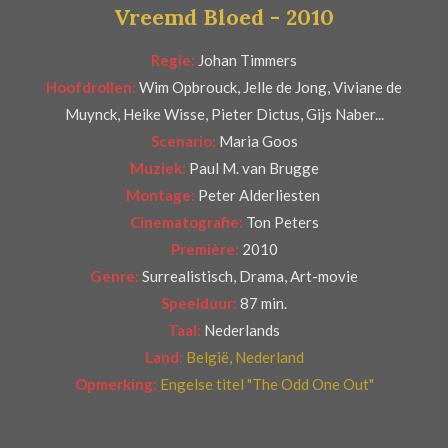
Vreemd Bloed - 2010
r
e
Regie:
Johan Timmers
n
Hoofdrollen:
Wim Opbrouck, Jelle de Jong, Viviane de
Muynck, Heike Wisse, Pieter Dictus, Gijs Naber...
Scenario:
Maria Goos
Muziek:
Paul M. van Brugge
Montage:
Peter Alderliesten
Cinematografie:
Ton Peters
Première:
2010
Genre:
Surrealistisch, Drama, Art-movie
Speelduur:
87 min.
Taal:
Nederlands
Land:
België, Nederland
Opmerking:
Engelse titel "The Odd One Out"