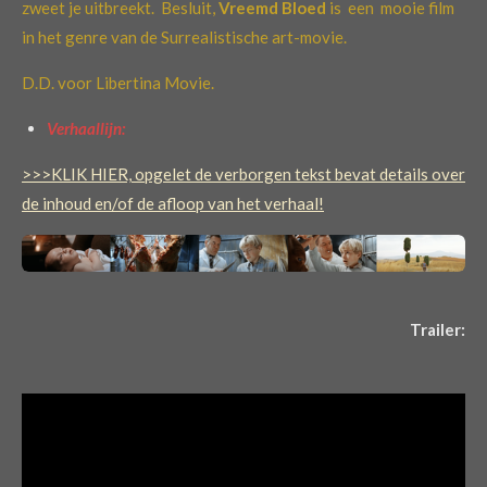
zweet je uitbreekt. Besluit,
Vreemd Bloed
is een mooie film
in het genre van de Surrealistische art-movie.
D.D. voor Libertina Movie.
Verhaallijn:
>>>KLIK HIER, opgelet de verborgen tekst bevat details over
de inhoud en/of de afloop van het verhaal!
Trailer: