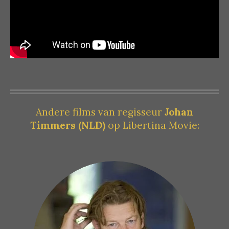
Andere films van regisseur
Johan
Timmers
(NLD)
op Libertina Movie: