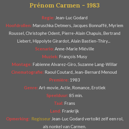
Prénom Carmen - 1983
r
e
Regie:
Jean-Luc Godard
n
Hoofdrollen:
Maruschka Detmers, Jacques Bonnaffé, Myriem
Roussel, Christophe Odent, Pierre-Alain Chapuis, Bertrand
Liebert, Hippolyte Girardot, Alain Bastien-Thiry...
Scenario:
Anne-Marie Miéville
Muziek:
François Musy
Montage:
Fabienne Alvarez-Giro, Suzanne Lang-Willar
Cinematografie:
Raoul Coutard, Jean-Bernard Menoud
Première:
1983
Genre:
Art-movie, Actie, Romance, Erotiek
Speelduur:
85 min.
Taal:
Frans
Land:
Frankrijk
Opmerking:
Regisseur
Jean-Luc Godard vertolkt zelf een rol,
als nonkel van Carmen.