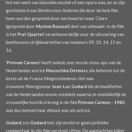
het een werk van klassieke muziek of een opera was, en ze zijn
gerelateerd aan Beethovens liederen die door de hele film
heen worden gespeeld door een kwartet waar Claire
(gespeeld door
Myriem Roussel
) deel van uitmaakt. In de film
is het
Prat Quartet
verantwoordelijk voor de uitvoering van
beethovens strijkkwartetten van nummers 09, 10, 14, 15 en
16.
'
Prénom Carmen
' heeft enkele zeer mooie close-ups van de
Nederlandse actrice
Maruschka Detmers
, die behoren tot de
beste uit de Franse filmgeschiedenis. Het was
trouwens filmregisseur
Jean-Luc Godard
die de kwaliteiten
van de Nederlandse mooie ontdekte waarna ze onmiddellijk de
vrouwelijke hoofdrol kreeg in de film
Prénom Carmen - 1983
,
wat dus meteen haar debuut was als actrice.
Godard
zou
Godard
niet zijn mocht er geen politieke
commentaar in zijn film verstopt zitten. De aandachtige kijker