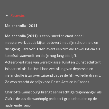
n
Recensie:
Melancholia - 2011
Melancholia (2011)
is een visueel en emotioneel
meesterwerk dat de kijker betovert met zijn schoonheid en
diepgang.
Lars von Trier
levert een film die zowel intiem als
kosmisch aanvoelt, en die je nog lang bijblijft.
Acteerprestaties van wereldklasse:
Kirsten Duns
t schittert
in haar rol als Justine. Haar vertolking van depressie en
melancholie is zo overtuigend dat ze de film volledig draagt.
Ze won terecht de prijs voor Beste Actrice in Cannes.
Charlotte Gainsbourg brengt een krachtige tegenhanger als
Claire, de zus die wanhopig probeert grip te houden op de
naderende ramp.