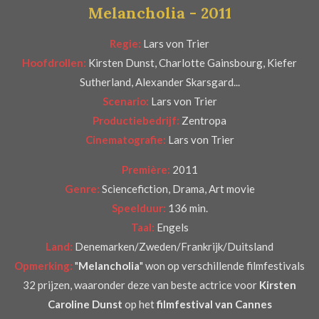
Melancholia - 2011
5
7
Regie:
Lars von Trier
1
Hoofdrollen:
Kirsten Dunst, Charlotte Gainsbourg, Kiefer
4
Sutherland, Alexander Skarsgard...
2
Scenario:
Lars von Trier
8
Productiebedrijf:
Zentropa
5
Cinematografie:
Lars von Trier
7
1
Première:
2011
4
Genre:
Sciencefiction, Drama, Art movie
s
Speelduur:
136 min.
t
Taal:
Engels
e
Land:
Denemarken/Zweden/Frankrijk/Duitsland
r
Opmerking:
"
Melancholia
" won op verschillende filmfestivals
r
32 prijzen, waaronder deze van beste actrice voor
Kirsten
e
Caroline Dunst
op het
filmfestival van Cannes