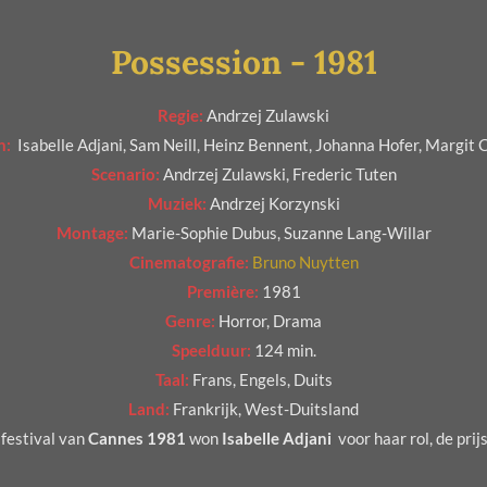
Possession - 1981
Regie:
Andrzej Zulawski
n:
Isabelle Adjani, Sam Neill
, Heinz Bennent, Johanna Hofer, Margit C
Scenario:
Andrzej Zulawski, Frederic Tuten
Muziek:
Andrzej Korzynski
Montage:
Marie-Sophie Dubus, Suzanne Lang-Willar
Cinematografie:
Bruno Nuytten
Première:
1981
Genre:
Horror, Drama
Speelduur:
124 min.
Taal:
Frans, Engels, Duits
Land:
Frankrijk, West-Duitsland
festival van
Cannes 1981
won
Isabelle Adjani
voor haar rol, de prij