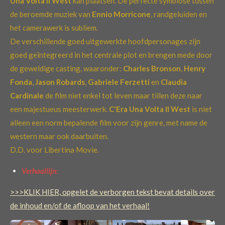
Una Volta Il West
kan plaatsen. De perfecte symbiose tussen
de beroemde muziek van
Ennio Morricone
, randgeluiden en
het camerawerk is subliem.
‎De verschillende goed uitgewerkte hoofdpersonages zijn
goed geïntegreerd in het centrale plot en brengen mede door
de geweldige casting, waaronder:
Charles Bronson
,
Henry
Fonda
,
Jason Robards
,
Gabriele Ferzetti
en
Claudia
Cardinale
de film niet enkel tot leven maar tillen deze naar
een majestueus meesterwerk.
C'Era Una Volta Il West
is niet
alleen een norm bepalende film voor zijn genre, met name de
western maar ook daarbuiten.
D.D. voor Libertina Movie.
Verhaallijn:
>>>KLIK HIER, opgelet de verborgen tekst bevat details over
de inhoud en/of de afloop van het verhaal!