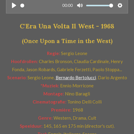
e
00:00
P
M
S
r
l
u
e
r
C'Era Una Volta Il West - 1968
a
t
t
e
y
e
t
n
(Once Upon a Time in the West)
i
n
Regie:
Sergio Leone
g
Hoofdrollen:
Charles Bronson, Claudia Cardinale, Henry
s
Fonda, Jason Robards, Gabriele Ferzetti, Paolo Stoppa...
Scenario:
Sergio Leone,
Bernardo Bertolucci
, Dario Argento
*Muziek:
Ennio Morricone
Montage:
Nino Baragli
Cinematografie:
To
nino Delli Colli
Première:
1968
Genre:
Western, Drama, Cult
Speelduur:
145, 165 en 175
min (director's cut).