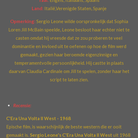
Taal:
Engels, Italiaans, Spaans
Land:
Italië,Verenigde Staten, Spanje
Opmerking:
Sergio Leone wilde oorspronkelijk dat Sophia
Loren Jill McBain speelde, Leone besloot haar echter niet te
casten omdat hij vreesde dat ze zou proberen te veel
dominantie en invloed uit te oefenen op hoe de film werd
gemaakt, gezien haar beroemde eigenzinnige en
temperamentvolle persoonlijkheid. Hij castte in plaats
daarvan Claudia Cardinale om Jill te spelen, zonder haar het
script te laten zien.
Recensie:
C'Era Una Volta Il West - 1968
Epische film, is waarschijnlijk de beste western die er ooit
gemaakt is.
Sergio Leone's C'Era Una Volta Il West
uit 1968