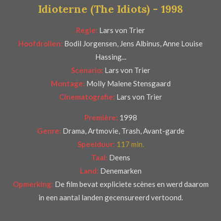
Idioterne (The Idiots) - 1998
r
e
Regie:
Lars von Trier
n
Hoofdrollen:
Bodil Jorgensen, Jens Albinus, Anne Louise
Hassing...
Scenario:
Lars von Trier
Montage:
Molly Malene Stensgaard
Cinematografie:
Lars von Trier
Première:
1998
Genre:
Drama, Artmovie, Trash, Avant-garde
Speelduur:
117 min.
Taal:
Deens
Land:
Denemarken
Opmerking:
De film bevat expliciete scènes en werd daarom
in een aantal landen gecensureerd vertoond.