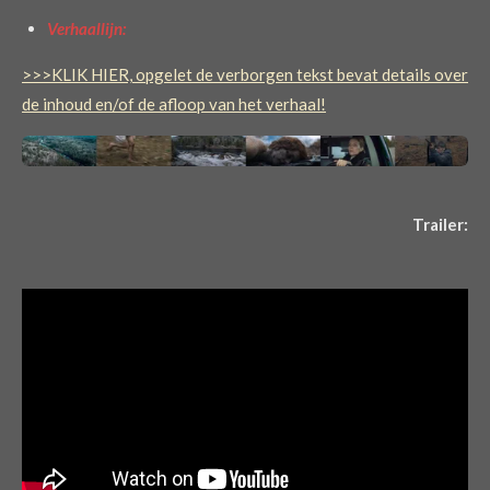
Verhaallijn:
>>>KLIK HIER, opgelet de verborgen tekst bevat details over
de inhoud en/of de afloop van het verhaal!
Trailer: