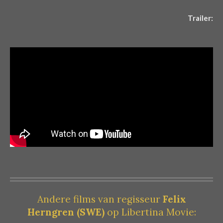
Trailer:
Andere films van regisseur
Felix
Herngren
(SWE)
op Libertina Movie: