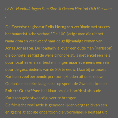
( ZW - Hundraåringen Som Klev Ut Genom Fönstret Och Försvann
)
De Zweedse regisseu
r Felix Herngren
verfilmde met succes
het humoristische verhaal "De 100-jarige man die uit het
raam klom en verdween" naar de gelijknamige roman van
Jonas Jonasson
. De roadmovie, over een oude man (Karlsson)
die op hoge leeftijd de wereld rondreist, is niet enkel een reis
door locaties en naar bestemmingen maar eveneens een reis
door de geschiedenis van de 20ste eeuw. Daarbij ontmoet
Karlsson veel beroemde persoonlijkheden uit deze eeuw.
Ondanks een dikke laag make-up speelt de Zweedse komiek
Robert Gustaffson
het klaar om zijn hoofdrol als oude
Karlsson geloofwaardig over te brengen.
De filmische realisatie is gemoedelijk en vergezeld van een
enigszins grappige ondertoon die voornamelijk bestaat uit