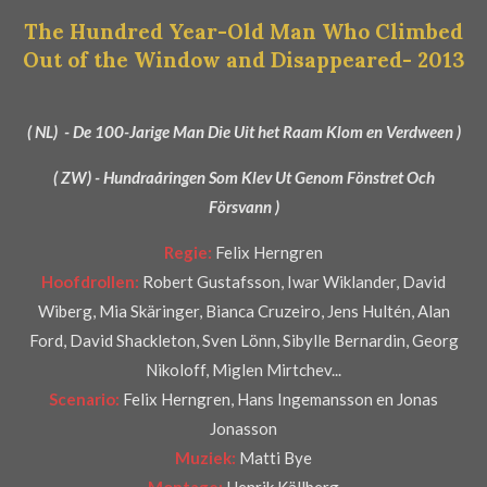
r
The Hundred Year-Old Man Who Climbed
e
Out of the Window and Disappeared- 2013
n
( NL) - De 100-Jarige Man Die Uit het Raam Klom en Verdween )
( ZW) - Hundraåringen Som Klev Ut Genom Fönstret Och
Försvann )
Regie:
Felix Herngren
Hoofdrollen:
Robert Gustafsson, Iwar Wiklander, David
Wiberg, Mia Skäringer, Bianca Cruzeiro, Jens Hultén, Alan
Ford, David Shackleton, Sven Lönn, Sibylle Bernardin, Georg
Nikoloff, Miglen Mirtchev...
Scenario:
Felix Herngren, Hans Ingemansson en Jonas
Jonasson
Muziek:
Matti Bye
Montage:
Henrik Källberg