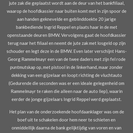
jute zak die geplaatst wordt aan de deur van het bankfiliaal,
waarop de hoofdkassier
naar buiten komt met in zijn spoor de
aan handen geknevelde en geblinddoekte 20 jarige
bankbediende Ingrid Reppel en plaats haar in de met
openstaande deuren BMW. Vervolgens gaat de hoofdkassier
terug naar het filiaal en neemt de
jute zak
met losgeld op zijn
schouder en legt deze in de BMW. Even later verschijnt Hans-
Georg Rammelmayr een van de twee daders met zijn fel rode
puntmutskap op, met pistool in de linkerhand, maar zonder
dekking van een gijzelaar en loopt richting de vluchtauto
(Gedurende die seconden was er een ideale gelegenheid om
Rammelmayr te raken die alleen naar de auto liep), waarin
eerder de jonge gijzelaars Ingrid Reppel werd geplaatst.
Het plan van de onderzoekende hoofdaanklager was om de
boef uit te schakelen door hem neer te schieten en
onmiddellijk daarna de bank gelijktijdig van voren en van