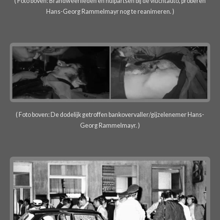
( Foto boven: Brandweerlieden en hulpartsen bij de vluchtauto, proberen
Hans-Georg Rammelmayr nog te reanimeren. )
( Foto boven: De dodelijk getroffen bankovervaller/gijzelenemer Hans-
Georg Rammelmayr. )