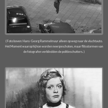
( Foto boven: Hans-Georg Rammelmayr alleen op weg naar de vluchtauto.
Het Moment waarop hij kon worden neergeschoten, maar flitsstormen van
de fotografen verblindden de politieschutters. )