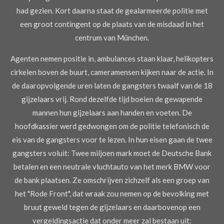
had gezien. Kort daarna staat de gealarmeerde politie met
een groot contingent op de plaats van de misdaad in het
centrum van München.
Agenten nemen positie in, ambulances staan klaar, helikopters
cirkelen boven de buurt, cameramensen kijken naar de
actie.
In
de daaropvolgende uren laten de gangsters twaalf van de 18
gijzelaars vrij.
Rond dezelfde tijd boeien de gewapende
mannen hun gijzelaars aan handen en voeten. De
hoofdkassier werd gedwongen om de politie telefonisch de
eis van de gangsters voor te lezen. In hun eisen gaan de twee
gangsters voluit: Twee miljoen mark moet de Deutsche Bank
betalen en een neutrale vluchtauto van het merk BMW voor
de bank plaatsen. Ze omschrijven zichzelf als een groep van
het "Rode Front", dat wraak zou nemen op de bevolking met
bruut geweld tegen de gijzelaars en daarbovenop een
vergeldingsactie dat onder meer zal bestaan uit: