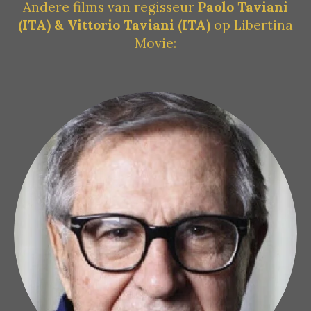
Andere films van regisseur
Paolo Taviani
(ITA) & Vittorio Taviani (ITA)
op Libertina
Movie: