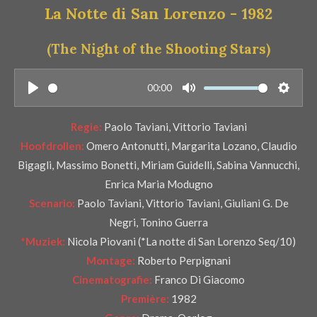
La Notte di San Lorenzo - 1982
r
e
(The Night of the Shooting Stars)
n
00:00
P
M
S
l
u
e
Regie:
Paolo Taviani, Vittorio Taviani
a
t
t
Hoofdrollen:
Omero Antonutti, Margarita Lozano, Claudio
y
e
t
Bigagli, Massimo Bonetti, Miriam Guidelli, Sabina Vannucchi,
i
Enrica Maria Modugno
n
Scenario:
Paolo Taviani, Vittorio Taviani, Giuliani G. De
g
Negri, Tonino Guerra
s
*Muziek:
Nicola Piovani (*La notte di San Lorenzo Seq/10)
Montage:
Roberto Perpignani
Cinematografie:
Franco Di Giacomo
Première:
1982