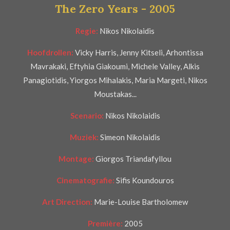
The Zero Years - 2005
t
e
Regie:
Nikos Nikolaidis
r
r
Hoofdrollen:
Vicky Harris, Jenny Kitseli, Arhontissa
e
Mavrakaki, Eftyhia Giakoumi, Michele Valley, Alkis
n
Panagiotidis,
Yiorgos Mihalakis,
Maria Margeti,
Nikos
Moustakas...
Scenario:
Nikos Nikolaidis
Muziek:
Simeon Nikolaidis
Montage:
Giorgos Triandafyllou
Cinematografie:
Sifis Koundouros
Art Direction:
Marie-Louise Bartholomew
Première:
2005