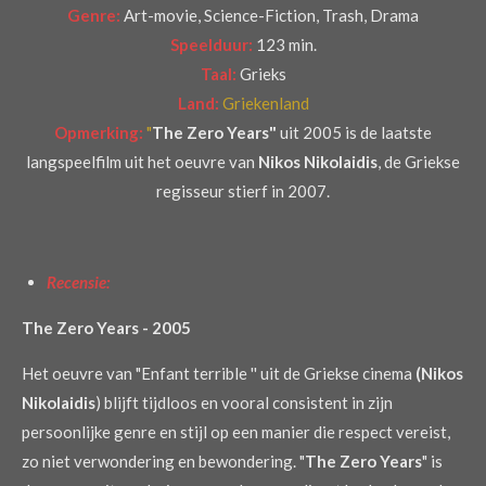
Genre:
Art-movie, Science-Fiction, Trash, Drama
Speelduur:
123 min.
Taal:
Grieks
Land:
Griekenland
Opmerking:
"
The Zero Years"
uit 2005 is de laatste
langspeelfilm uit het oeuvre
van
Nikos Nikolaidis
, de Griekse
regisseur stierf in 2007.
Recensie:
The Zero Years - 2005
Het oeuvre van "Enfant terrible '' uit de Griekse cinema
(Nikos
Nikolaidis
) blijft tijdloos en vooral consistent in zijn
persoonlijke genre en stijl op een manier die respect vereist,
zo niet verwondering en bewondering. "
The Zero Years
" is