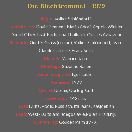
Die Blechtrommel - 1979
e
r
Regie:
Volker Schlöndorff
r
Hoofdrollen:
David Bennent, Mario Adorf, Angela Winkler,
e
Daniel Olbrychski, Katharina Thalbach, Charles Aznavour
n
Scenario:
Gunter Grass (roman), Volker Schlöndorff, Jean-
Claude Carrière, Franz Seitz
Muziek:
Maurice Jarre
Montage:
Suzanne Baron
Cinematografie:
Igor Luther
Première:
1979
Genre:
Drama, Oorlog, Cult
Speelduur:
142 min.
Taal:
Duits, Pools, Russisch, Italiaans, Kasjoebish
Land:
West-Duitsland, Joegoslavië,Polen, Frankrijk
Opmerking:
Gouden Palm 1979.