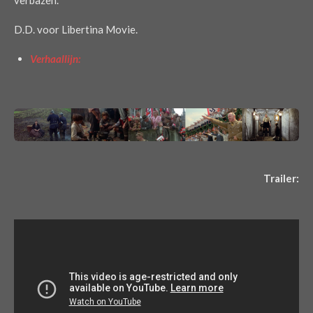
D.D. voor Libertina Movie.
Verhaallijn:
Trailer: