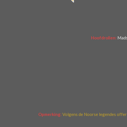
r
r
e
n
Hoofdrollen:
Mads
Opmerking:
Volgens de Noorse legendes offer