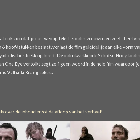
l ook zien dat je met weinig tekst, zonder vrouwen en veel... héél v
 6 hoofdstukken beslaat, verlaat de film geleidelijk aan elke vorm v
e symbolische strekking heeft. De indrukwekkende Schotse Hooglande
an One Eye vertolkt zegt zelf geen woord in de hele film waardoor je
r is
Valhalla Rising
zeker...
s over de inhoud en/of de afloop van het verhaal!