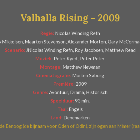
Valhalla Rising - 2009
Regie:
Nicolas Winding Refn
 Mikkelsen, Maarten Stevenson, Alexander Morton, Gary McCormack,
Scenario:
JNicolas Winding Refn, Roy Jacobsen, Matthew Read
Muziek:
Peter Kyed , Peter Peter
Montage:
Matthew Newman
Cinematografie:
Morten Søborg
Première:
2009
Genre:
Avontuur, Drama, Historisch
Speelduur:
93 min.
Taal:
Engels
Land:
Denemarken
de Eenoog (de bijnaam voor
Oden of Odin), zijn ogen aan Mimer (
raa