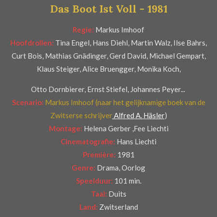
Das Boot Ist Voll - 1981
r
e
Regie:
Markus Imhoof
n
Hoofdrollen:
Tina Engel, Hans Diehl, Martin Walz, Ilse Bahrs,
Curt Bois, Mathias Gnädinger, Gerd David, Michael Gempart,
Klaus Steiger, Alice Bruengger, Monika Koch,
Otto Dornbierer, Ernst Stiefel, Johannes Peyer...
Scenario:
Markus Imhoof (naar het gelijknamige boek van de
Zwitserse schrijver
Alfred A. Häsler
)
Montage:
Helena Gerber ,Fee Liechti
Cinematografie:
Hans Liechti
Première:
1981
Genre:
Drama, Oorlog
Speelduur:
101 min.
Taal:
Duits
Land:
Zwitserland