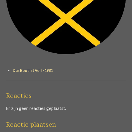
Das Boot Ist Voll - 1981
Reacties
Er zijn geen reacties geplaatst.
Reactie plaatsen