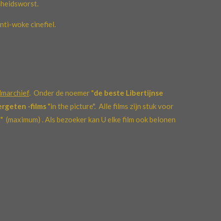
nheidsworst.
anti-woke
cinefiel.
lmarchief
. Onder de noemer "
de beste Libertijnse
ergeten -films
"in the picture". Alle films zijn stuk voor
 (maximum) . Als bezoeker kan U elke film ook belonen