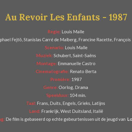
Au Revoir Les Enfants - 1987
Regie:
Louis Malle
ael Fejtö, Stanislas Carré de Malberg, Francine Racette, François 
Scenario:
Louis Malle
Muziek:
Schubert, Saint-Saëns
Montage:
Emmanuelle Castro
Cinematografie:
Renato Berta
Première:
1987
Genre:
Oorlog, Drama
Speelduur:
104 min.
Taal:
Frans, Duits, Engels, Grieks, Latijns
Land:
Frankrijk, West Duitsland, Italië
g:
De film is gebaseerd op echte gebeurtenissen uit de jeugd van
Lo