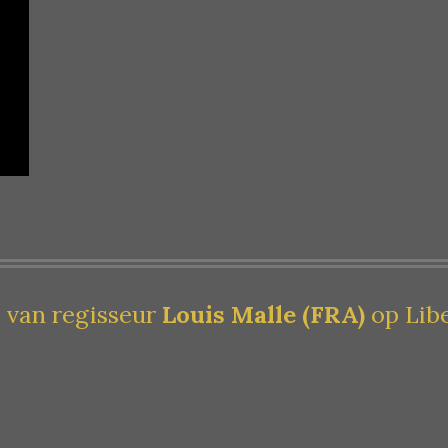
 van regisseur
Louis Malle (FRA)
op Libe