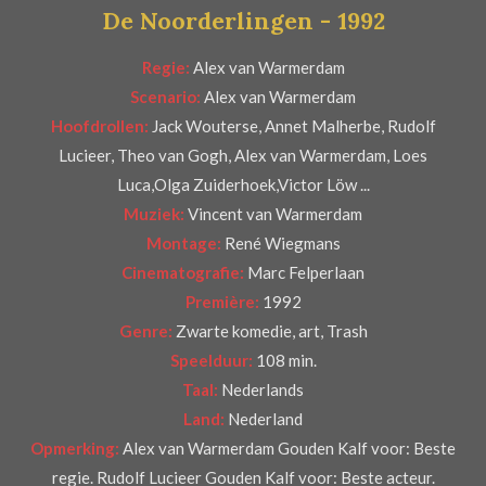
De Noorderlingen - 1992
5
5
Regie:
Alex van Warmerdam
5
Scenario:
Alex van Warmerdam
5
Hoofdrollen:
Jack Wouterse, Annet Malherbe, Rudolf
5
Lucieer, Theo van Gogh, Alex van Warmerdam, Loes
5
Luca,Olga Zuiderhoek,Victor Löw ...
5
Muziek:
Vincent van Warmerdam
5
Montage:
René Wiegmans
5
Cinematografie:
Marc Felperlaan
6
Première:
1992
s
Genre:
Zwarte komedie, art, Trash
t
Speelduur:
108 min.
e
Taal:
Nederlands
r
Land:
Nederland
r
Opmerking:
Alex van Warmerdam Gouden Kalf voor: Beste
e
regie. Rudolf Lucieer Gouden Kalf voor: Beste acteur.