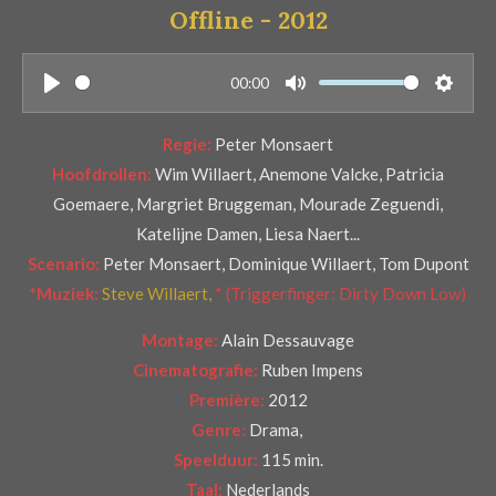
Offline - 2012
r
e
n
00:00
P
M
S
l
u
e
Regie:
Peter Monsaert
a
t
t
Hoofdrollen:
Wim Willaert, Anemone Valcke, Patricia
y
e
t
Goemaere, Margriet Bruggeman, Mourade Zeguendi,
i
Katelijne Damen, Liesa Naert...
n
Scenario:
Peter Monsaert, Dominique Willaert, Tom Dupont
g
*Muziek:
Steve Willaert,
* (Triggerfinger:
Dirty Down Low)
s
Montage:
Alain Dessauvage
Cinematografie:
Ruben Impens
Première:
2012
Genre:
Drama,
Speelduur:
115 min.
Taal:
Nederlands