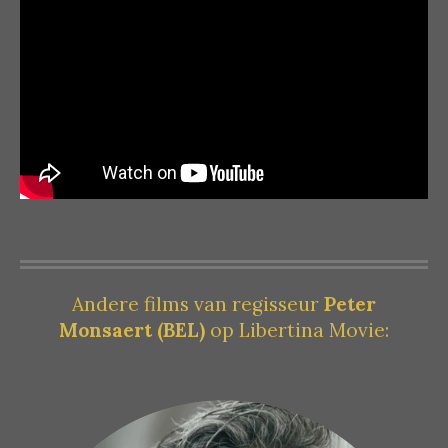
Andere films van regisseur
Peter
Monsaert (BEL)
op Libertina Movie: