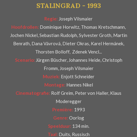
STALINGRAD - 1993
e
r
Regie:
Joseph Vilsmaier
r
Hoofdrollen:
Dominique Horwitz, Thomas Kretschmann,
e
Jochen Nickel, Sebastian Rudolph, Sylvester Groth, Martin
n
Benrath, Dana Vávrová, Dieter Okras, Karel Hermánek,
Thorsten Bolloff, Zdenek Vencl...
Scenario:
Jürgen Büscher, Johannes Heide, Christoph
Fromm, Joseph Vilsmaier
Muziek:
Enjott Schneider
Montage:
Hannes Nikel
Cinematografie:
Rolf Greim, Peter von Haller, Klaus
Moderegger
Première:
1993
Genre:
Oorlog
Speelduur:
134 min.
Taal:
Duits, Russisch